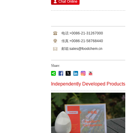
电话:
+0086-21-31267000
传真:
+0086-21-58768440
邮箱:
sales@foodchem.cn
Share:
Independently Developed Products