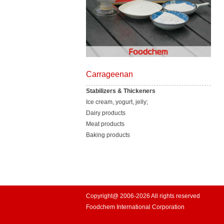
Carrageenan
Stabilizers & Thickeners
Ice cream, yogurt, jelly;
Dairy products
Meat products
Baking products
Copyright@ 2006-2026 All rights reserved
Foodchem International Corporation