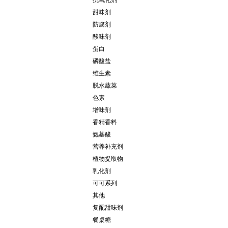
抗氧化剂
甜味剂
防腐剂
酸味剂
蛋白
磷酸盐
维生素
脱水蔬菜
色素
增味剂
香精香料
氨基酸
营养补充剂
植物提取物
乳化剂
可可系列
其他
复配甜味剂
餐桌糖