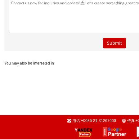
You may also be interested in
电话:
+0086-21-31267000
传真:
+