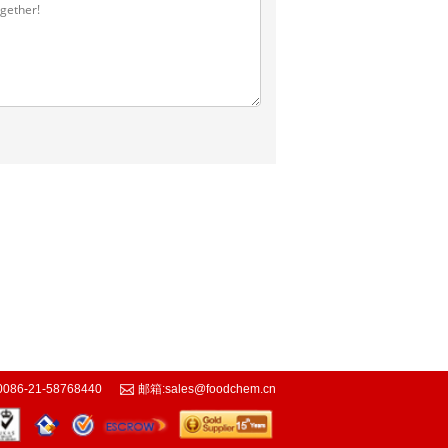
0086-21-58768440
邮箱:
sales@foodchem.cn