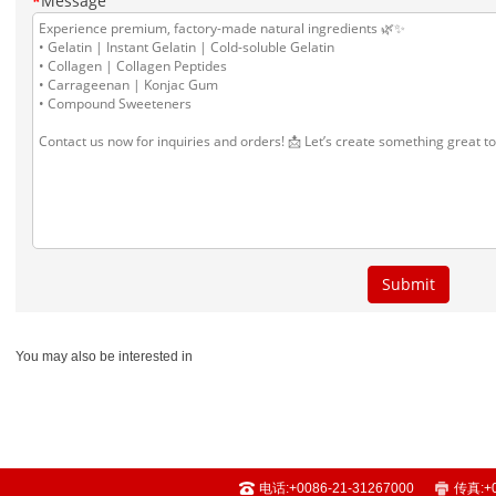
You may also be interested in
电话:
+0086-21-31267000
传真:
+