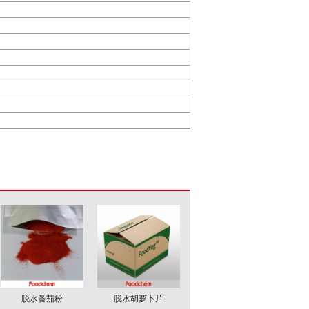
脱水番茄粉
脱水胡萝卜片