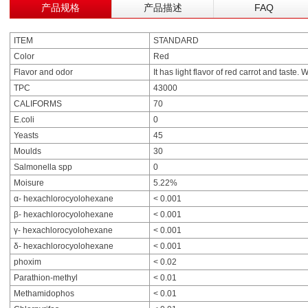
产品规格
产品描述
FAQ
ITEM
STANDARD
Color
Red
Flavor and odor
It has light flavor of red carrot and taste. 
TPC
43000
CALIFORMS
70
E.coli
0
Yeasts
45
Moulds
30
Salmonella spp
0
Moisure
5.22%
α- hexachlorocyolohexane
< 0.001
β- hexachlorocyolohexane
< 0.001
γ- hexachlorocyolohexane
< 0.001
δ- hexachlorocyolohexane
< 0.001
phoxim
< 0.02
Parathion-methyl
< 0.01
Methamidophos
< 0.01