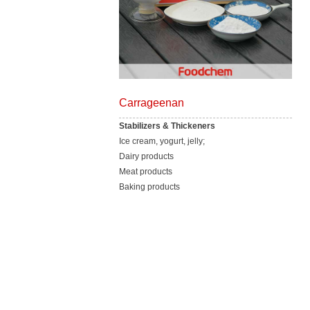
Carrageenan
Stabilizers & Thickeners
Ice cream, yogurt, jelly;
Dairy products
Meat products
Baking products