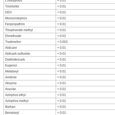
Chlorpyrifos
< 0.01
Trichlorfor
< 0.01
DDV
< 0.01
Monocrotophos
< 0.01
Fenpropathrin
< 0.01
Thiophanate methyl
< 0.01
Dimethoate
< 0.02
Tradimefon
< 0.002
Aldicard
< 0.01
Aldicarb sulfoxide
< 0.01
Diethofencarb
< 0.01
Eugenol
< 0.01
Metalaxyl
< 0.01
Amitrole
< 0.01
Atrazine
< 0.01
Aracide
< 0.01
Azinphos ethyl
< 0.01
Azinphos-methyl
< 0.01
Barban
< 0.01
Benalaxyl
< 0.01