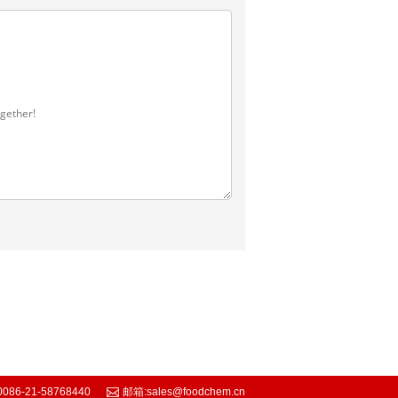
0086-21-58768440
邮箱:
sales@foodchem.cn