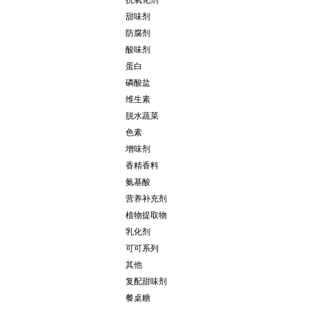
抗氧化剂
甜味剂
防腐剂
酸味剂
蛋白
磷酸盐
维生素
脱水蔬菜
色素
增味剂
香精香料
氨基酸
营养补充剂
植物提取物
乳化剂
可可系列
其他
复配甜味剂
餐桌糖