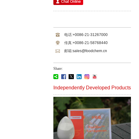
电话:
+0086-21-31267000
传真:
+0086-21-58768440
邮箱:
sales@foodchem.cn
Share:
Independently Developed Products