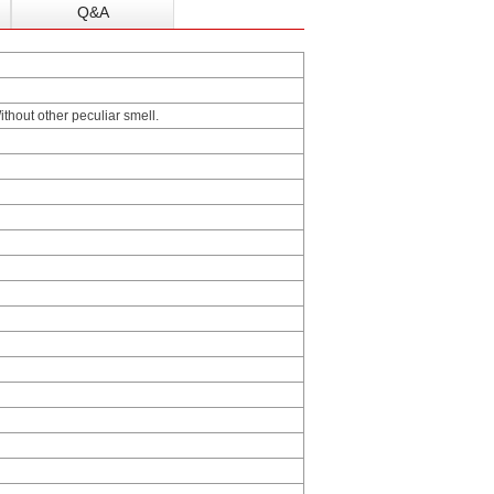
Q&A
Without other peculiar smell.