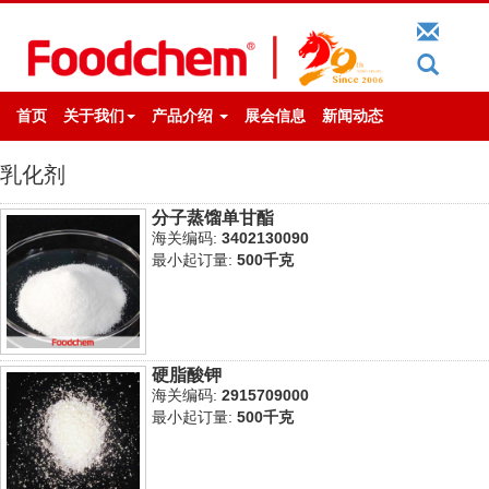
首页
关于我们
产品介绍
展会信息
新闻动态
乳化剂
分子蒸馏单甘酯
海关编码:
3402130090
最小起订量:
500千克
硬脂酸钾
海关编码:
2915709000
最小起订量:
500千克