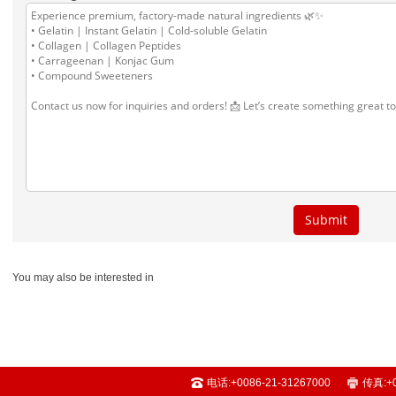
You may also be interested in
电话:
+0086-21-31267000
传真:
+