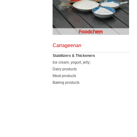
Carrageenan
Stabilizers & Thickeners
Ice cream, yogurt, jelly;
Dairy products
Meat products
Baking products