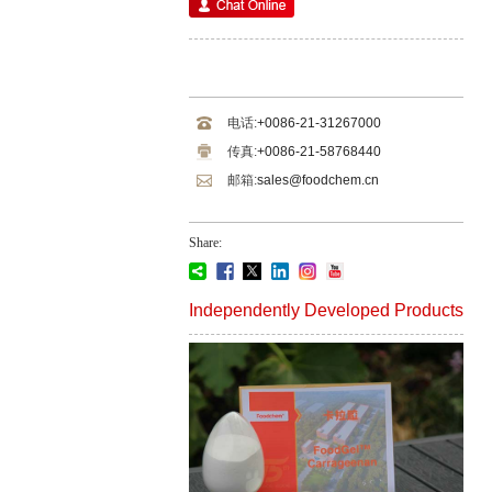
电话:
+0086-21-31267000
传真:
+0086-21-58768440
邮箱:
sales@foodchem.cn
Share:
Independently Developed Products