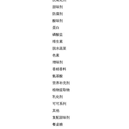
抗氧化剂
甜味剂
防腐剂
酸味剂
蛋白
磷酸盐
维生素
脱水蔬菜
色素
增味剂
香精香料
氨基酸
营养补充剂
植物提取物
乳化剂
可可系列
其他
复配甜味剂
餐桌糖