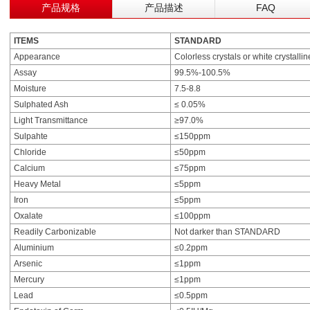
产品规格
产品描述
FAQ
ITEMS
STANDARD
Appearance
Colorless crystals or white crystall
Assay
99.5%-100.5%
Moisture
7.5-8.8
Sulphated Ash
≤ 0.05%
Light Transmittance
≥97.0%
Sulpahte
≤150ppm
Chloride
≤50ppm
Calcium
≤75ppm
Heavy Metal
≤5ppm
Iron
≤5ppm
Oxalate
≤100ppm
Readily Carbonizable
Not darker than STANDARD
Aluminium
≤0.2ppm
Arsenic
≤1ppm
Mercury
≤1ppm
Lead
≤0.5ppm