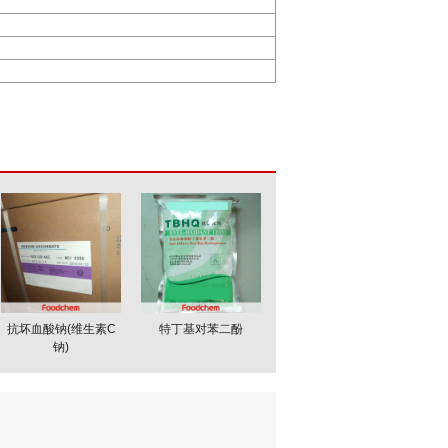
抗坏血酸钠(维生素C
特丁基对苯二酚
钠)