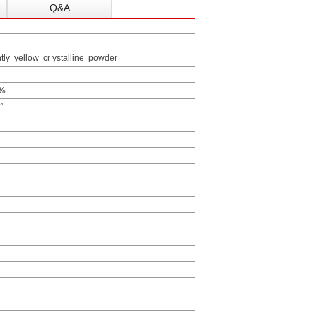
Q&A
htly yellow cr ystalline powder
.0%
6°