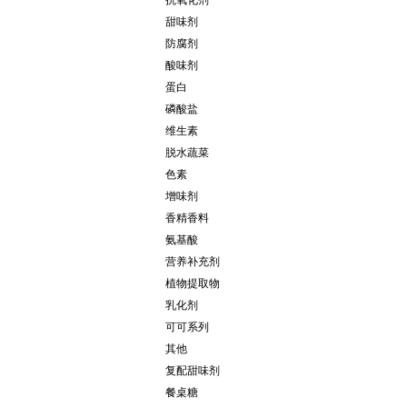
抗氧化剂
甜味剂
防腐剂
酸味剂
蛋白
磷酸盐
维生素
脱水蔬菜
色素
增味剂
香精香料
氨基酸
营养补充剂
植物提取物
乳化剂
可可系列
其他
复配甜味剂
餐桌糖