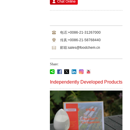
电话:
+0086-21-31267000
传真:
+0086-21-58768440
邮箱:
sales@foodchem.cn
Share:
Independently Developed Products