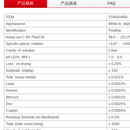
产品规格
产品描述
FAQ
ITEM
STANDARD
Appearance
White to slig
Identification
Positive
Assay (as C 6H 7NaO 6)
99.0 ‐ 101
Specific optical rotation
+103° ‐ +10
Clarity of solution
Clear
pH (10%, W/V )
7.0 ‐ 8.0
Loss on drying
≤ 0.25%
Sulphate (mg/kg)
≤ 150
Total heavy metals
≤ 0.001%
Lead
≤ 0.0002%
Arsenic
≤ 0.0003%
Mercury
≤ 0.0001%
Zinc
≤ 0.0025%
Copper
≤ 0.0005%
Residual Solvents (as Menthanol)
≤ 0.3%
Total plate count (cfu/g)
≤ 1000