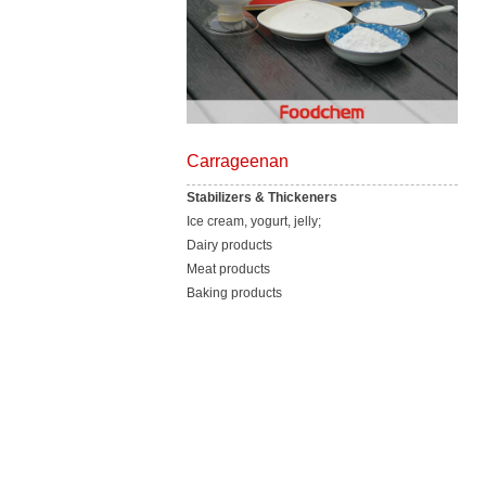
Carrageenan
Stabilizers & Thickeners
Ice cream, yogurt, jelly;
Dairy products
Meat products
Baking products