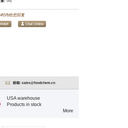
量:
0吨
小时内给您回复
邮箱:
sales@foodchem.cn
USA warehouse
Products in stock
More