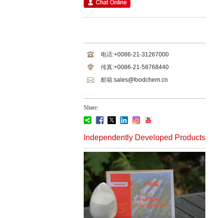
电话:
+0086-21-31267000
传真:
+0086-21-58768440
邮箱:
sales@foodchem.cn
Share:
Independently Developed Products