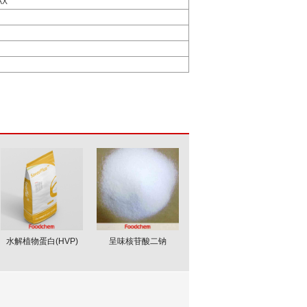
AX
水解植物蛋白(HVP)
呈味核苷酸二钠