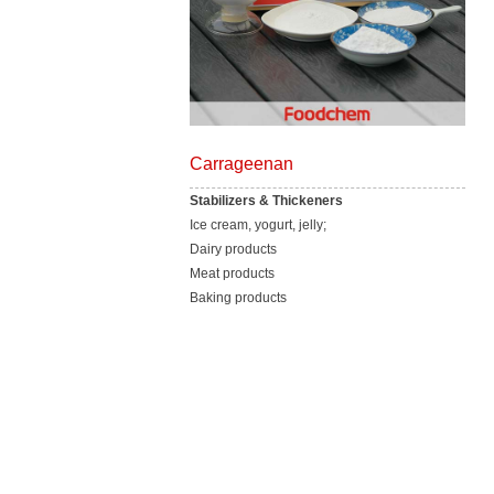
Carrageenan
Stabilizers & Thickeners
Ice cream, yogurt, jelly;
Dairy products
Meat products
Baking products