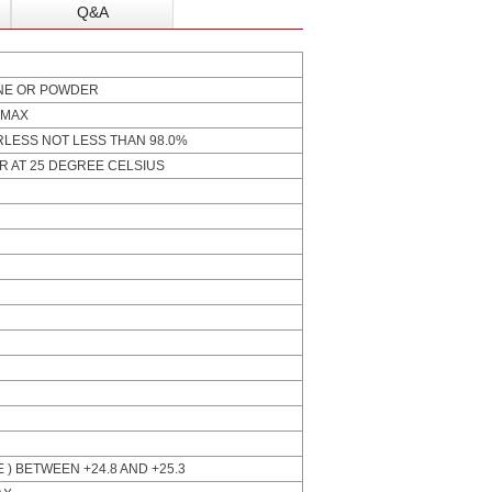
Q&A
INE OR POWDER
 MAX
LESS NOT LESS THAN 98.0%
R AT 25 DEGREE CELSIUS
 ) BETWEEN +24.8 AND +25.3