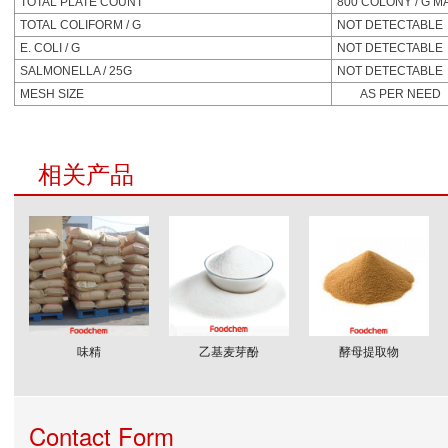
TOTAL PLATE COUNT
800 COLONY / G M
TOTAL COLIFORM / G
NOT DETECTABLE
E. COLI / G
NOT DETECTABLE
SALMONELLA / 25G
NOT DETECTABLE
MESH SIZE
AS PER NEED
相关产品
味精
乙基麦芽酚
酵母提取物