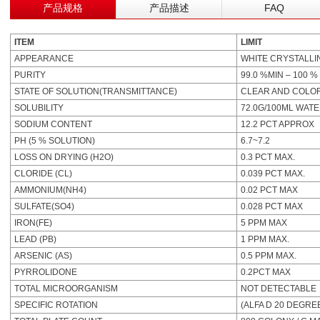
产品规格
产品描述
FAQ
ITEM
LIMIT
APPEARANCE
WHITE CRYSTALL
PURITY
99.0 %MIN – 100 %
STATE OF SOLUTION(TRANSMITTANCE)
CLEAR AND COLOR
SOLUBILITY
72.0G/100ML WATE
SODIUM CONTENT
12.2 PCT APPROX
PH (5 % SOLUTION)
6.7~7.2
LOSS ON DRYING (H2O)
0.3 PCT MAX.
CLORIDE (CL)
0.039 PCT MAX.
AMMONIUM(NH4)
0.02 PCT MAX
SULFATE(SO4)
0.028 PCT MAX
IRON(FE)
5 PPM MAX
LEAD (PB)
1 PPM MAX.
ARSENIC (AS)
0.5 PPM MAX.
PYRROLIDONE
0.2PCT MAX
TOTAL MICROORGANISM
NOT DETECTABLE
SPECIFIC ROTATION
(ALFA D 20 DEGREE