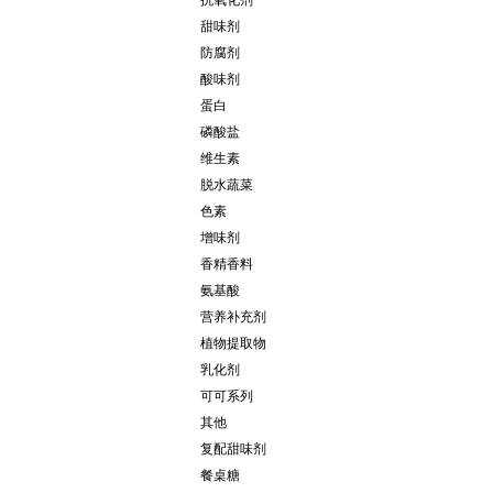
抗氧化剂
甜味剂
防腐剂
酸味剂
蛋白
磷酸盐
维生素
脱水蔬菜
色素
增味剂
香精香料
氨基酸
营养补充剂
植物提取物
乳化剂
可可系列
其他
复配甜味剂
餐桌糖