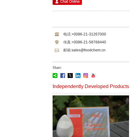
电话:
+0086-21-31267000
传真:
+0086-21-58768440
邮箱:
sales@foodchem.cn
Share:
Independently Developed Products