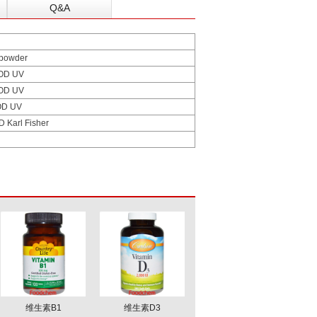
Q&A
e powder
HOD
UV
HOD
UV
OD
UV
OD
Karl Fisher
维生素B1
维生素D3