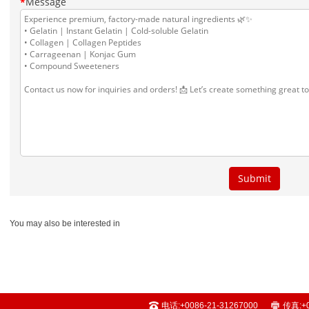
You may also be interested in
电话:
+0086-21-31267000
传真:
+