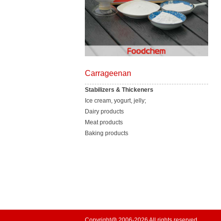
Carrageenan
Stabilizers & Thickeners
Ice cream, yogurt, jelly;
Dairy products
Meat products
Baking products
Copyright@ 2006-2026 All rights reserved