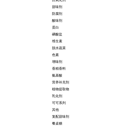
抗氧化剂
甜味剂
防腐剂
酸味剂
蛋白
磷酸盐
维生素
脱水蔬菜
色素
增味剂
香精香料
氨基酸
营养补充剂
植物提取物
乳化剂
可可系列
其他
复配甜味剂
餐桌糖