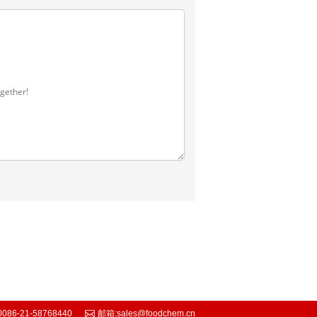
0086-21-58768440
邮箱:
sales@foodchem.cn