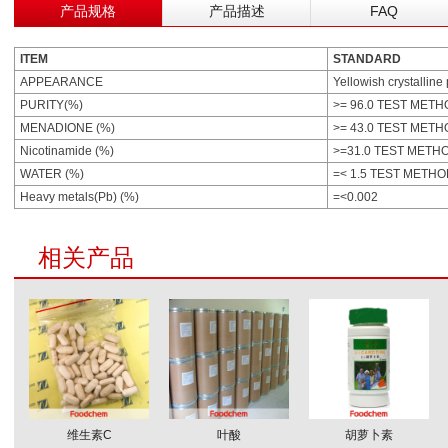
产品规格
产品描述
FAQ
ITEM
STANDARD
APPEARANCE
Yellowish crystallin
PURITY(%)
>= 96.0 TEST MET
MENADIONE (%)
>= 43.0 TEST MET
Nicotinamide (%)
>=31.0 TEST METH
WATER (%)
=< 1.5 TEST METH
Heavy metals(Pb) (%)
=<0.002
相关产品
维生素C
叶酸
胡萝卜素